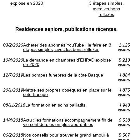
explose en 2020
3 étapes simples,
avec les bons
réflexes
Residences seniors, publications récentes.
03/2/2026
Acheter des abonnés YouTube : le faire en 3
1 125
étapes simples, avec les bons réflexes
visites
10/4/2020
La demande en chambres d’EHPAD explose
5 213
en 2020
visites
12/7/2019
Les pompes funèbres de la côte Basque
4 884
visites
20/1/2019
Mettre ses propres obsèques en place sur le
4 875
côte Basque
visites
08/11/2018
La formation en soins palliatifs
4 943
visites
14/4/2018
Actu : les formations accompagnement fin de
6 538
vie sont de plus en plus abordables
visites
06/2/2018
Nos conseils pour trouver le grand amour à
5 567
Lyon
visites